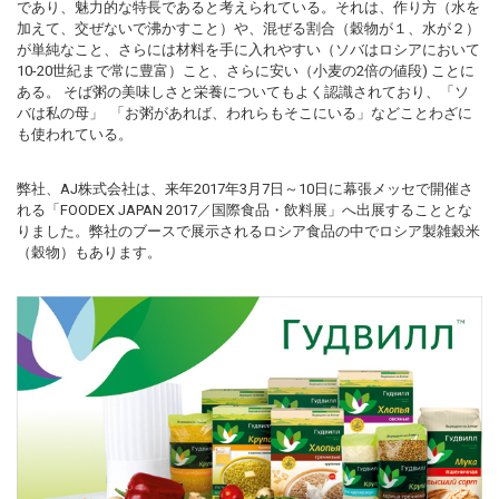
であり、魅力的な特長であると考えられている。それは、作り方（水を
加えて、交ぜないで沸かすこと）や、混ぜる割合（穀物が１、水が２）
が単純なこと、さらには材料を手に入れやすい（ソバはロシアにおいて
10-20世紀まで常に豊富）こと、さらに安い（小麦の2倍の値段) ことに
ある。 そば粥の美味しさと栄養についてもよく認識されており、「ソ
バは私の母」 「お粥があれば、われらもそこにいる」などことわざに
も使われている。
弊社、AJ株式会社は、来年2017年3月7日～10日に幕張メッセで開催さ
れる「FOODEX JAPAN 2017／国際食品・飲料展」へ出展することとな
りました。弊社のブースで展示されるロシア食品の中でロシア製雑穀米
（穀物）もあります。