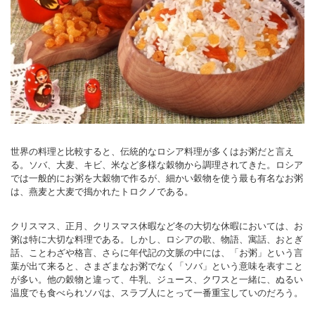
世界の料理と比較すると、伝統的なロシア料理が多くはお粥だと言え
る。ソバ、大麦、キビ、米など多様な穀物から調理されてきた。ロシア
では一般的にお粥を大穀物で作るが、細かい穀物を使う最も有名なお粥
は、燕麦と大麦で搗かれたトロクノである。
クリスマス、正月、クリスマス休暇など冬の大切な休暇においては、お
粥は特に大切な料理である。しかし、ロシアの歌、物語、寓話、おとぎ
話、ことわざや格言、さらに年代記の文脈の中には、「お粥」という言
葉が出て来ると、さまざまなお粥でなく「ソバ」という意味を表すこと
が多い。他の穀物と違って、牛乳、ジュース、クワスと一緒に、ぬるい
温度でも食べられソバは、スラブ人にとって一番重宝していのだろう。