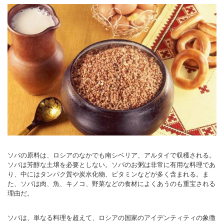
ソバの原料は、ロシアのなかでも南シベリア、アルタイで収穫される。
ソバは芳醇な土壌を必要としない。ソバのお粥は非常に有用な料理であ
り、中にはタンパク質や炭水化物、ビタミンなどが多く含まれる。ま
た、ソバは肉、魚、キノコ、野菜などの食材によくあうのも重宝される
理由だ。
ソバは、単なる料理を超えて、ロシアの国家のアイデンティティの象徴