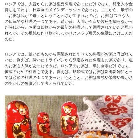
ロシアでは、大昔からお粥は重要料理であっただけでなく、貧乏人や金
持ちを問わず、日常食のメインディッシュであった。ここから、最初の
「お粥は我がの母」ということわざが生まれたのだ。お粥 はスラヴ人
の伝統的な料理の一つである。遥か昔、人間が石臼や製粉を知らなかっ
た時代から、お粥は穀物からの最初の料理として調理されていたと思わ
れるが、その単純な作り物がしっかりとスラブ農民の生活にとけこんだ
のだ。
ロシアでは、破いたものから調製されたすべての料理がお粥と呼ばれて
いた。例えば、砕いたドライパンから醸造された料理もお粥であり、魚
のお粥も人気があったそうだ。ロシアのお粥は、単に食事だけでなく、
儀式のための料理もである。例えば、結婚式ではお粥は新郎新婦にとっ
ては必須の料理の１つであった。もともと、お粥は豊饒や繁栄や豊かさ
のあかしの象徴として考えられていた。